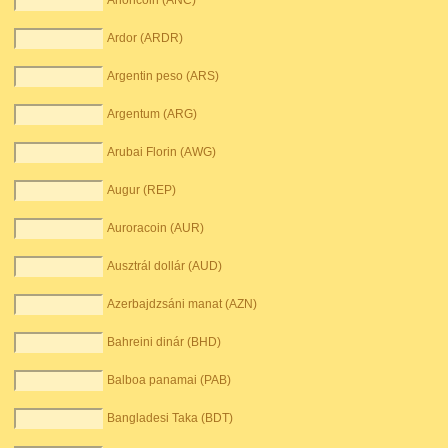
Anoncoin (ANC)
Ardor (ARDR)
Argentin peso (ARS)
Argentum (ARG)
Arubai Florin (AWG)
Augur (REP)
Auroracoin (AUR)
Ausztrál dollár (AUD)
Azerbajdzsáni manat (AZN)
Bahreini dinár (BHD)
Balboa panamai (PAB)
Bangladesi Taka (BDT)