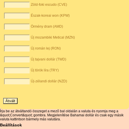
Zöld-foki escudo (CVE)
Észak-koreai won (KPW)
Örmény dram (AMD)
Új mozambiki Metical (MZN)
Új román lej (RON)
Új tajvani dollár (TWD)
Új török ​​líra (TRY)
Új-zélandi dollár (NZD)
Írja be az átváltandó összeget a mező bal oldalán a valuta és nyomja meg a
&quot;Convert&quot; gombra. Megjelenítése Bahamai dollár és csak egy másik
valuta kattintson bármely más valutára.
Beállítások