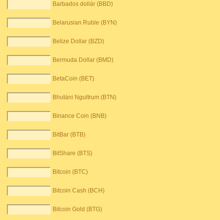
Barbados dollár (BBD)
Belarusian Ruble (BYN)
Belize Dollar (BZD)
Bermuda Dollar (BMD)
BetaCoin (BET)
Bhutáni Ngultrum (BTN)
Binance Coin (BNB)
BitBar (BTB)
BitShare (BTS)
Bitcoin (BTC)
Bitcoin Cash (BCH)
Bitcoin Gold (BTG)