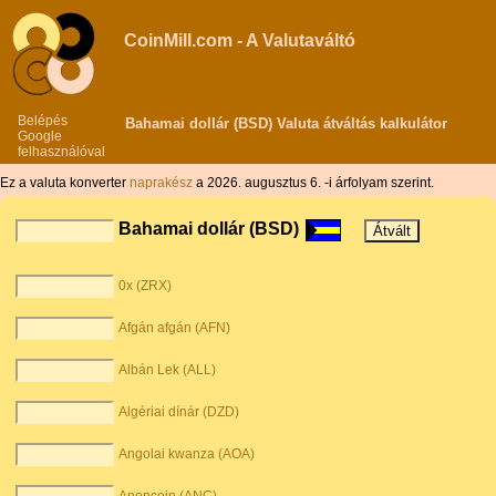
CoinMill.com - A Valutaváltó
Belépés
Bahamai dollár (BSD) Valuta átváltás kalkulátor
Google
felhasználóval
Ez a valuta konverter
naprakész
a 2026. augusztus 6. -i árfolyam szerint.
Bahamai dollár (BSD)
0x (ZRX)
Afgán afgán (AFN)
Albán Lek (ALL)
Algériai dínár (DZD)
Angolai kwanza (AOA)