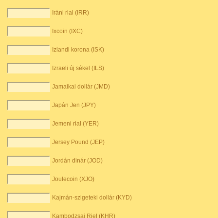
Iráni rial (IRR)
Ixcoin (IXC)
Izlandi korona (ISK)
Izraeli új sékel (ILS)
Jamaikai dollár (JMD)
Japán Jen (JPY)
Jemeni rial (YER)
Jersey Pound (JEP)
Jordán dinár (JOD)
Joulecoin (XJO)
Kajmán-szigeteki dollár (KYD)
Kambodzsai Riel (KHR)