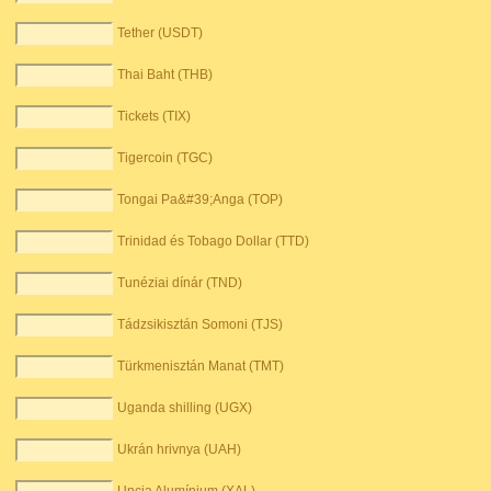
Tether (USDT)
Thai Baht (THB)
Tickets (TIX)
Tigercoin (TGC)
Tongai Pa&#39;Anga (TOP)
Trinidad és Tobago Dollar (TTD)
Tunéziai dínár (TND)
Tádzsikisztán Somoni (TJS)
Türkmenisztán Manat (TMT)
Uganda shilling (UGX)
Ukrán hrivnya (UAH)