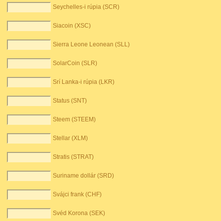
Seychelles-i rúpia (SCR)
Siacoin (XSC)
Sierra Leone Leonean (SLL)
SolarCoin (SLR)
Srí Lanka-i rúpia (LKR)
Status (SNT)
Steem (STEEM)
Stellar (XLM)
Stratis (STRAT)
Suriname dollár (SRD)
Svájci frank (CHF)
Svéd Korona (SEK)