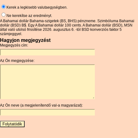
Kerek a legkisebb valutaegységben.
Ne kerekítse az eredményt.
A Bahamai dollár Bahama-szigetek (BS, BHS) pénzneme. Szimbóluma Bahamai
dollár (BSD) B$. Egy A Bahamai dollár 100 cents. A Bahamai dollár (BSD), MSN
által való utolsó frissítése 2026. augusztus 6. -tól BSD konverziós faktor 5
számjeggyel.
Hagyjon megjegyzést
Megjegyzés cím:
Az Ön megjegyzése:
Az Ön neve (a megjelenítendő val-a magyarázat):