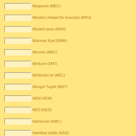
Megacoin (MEC)
Mexikói Unidad De inverziós (MXV)
Mexikói peso (MXN)
Mianmar Kyat (MMK)
Mincoin (MNC)
Mintcoin (XMT)
Moldován lei (MDL)
Mongol Tugrik (MNT)
NEM (XEM)
NEO (NEO)
Namecoin (NMC)
Namíbiai dollár (NAD)