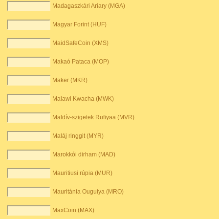
Madagaszkári Ariary (MGA)
Magyar Forint (HUF)
MaidSafeCoin (XMS)
Makaó Pataca (MOP)
Maker (MKR)
Malawi Kwacha (MWK)
Maldív-szigetek Rufiyaa (MVR)
Maláj ringgit (MYR)
Marokkói dirham (MAD)
Mauritiusi rúpia (MUR)
Mauritánia Ouguiya (MRO)
MaxCoin (MAX)