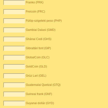
Franko (FRK)
Freicoin (FRC)
Fülöp-szigeteki peso (PHP)
Gambiai Dalasi (GMD)
Ghánai Cedi (GHS)
Gibraltári font (GIP)
GlobalCoin (GLC)
GoldCoin (GLD)
Grúz Lari (GEL)
Guatemalai Quetzal (GTQ)
Guineai frank (GNF)
Guyanai dollár (GYD)