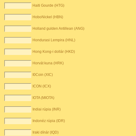
Haiti Gourde (HTG)
HoboNickel (HBN)
Holland gulden Antillean (ANG)
Hondurasi Lempira (HNL)
Hong Kong-i dollár (HKD)
Horvát kuna (HRK)
I0Coin (XIC)
ICON (ICX)
IOTA (MIOTA)
Indiai rúpia (INR)
Indonéz rúpia (IDR)
Iraki dínár (IQD)