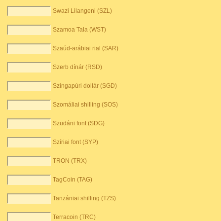
Swazi Lilangeni (SZL)
Szamoa Tala (WST)
Szaúd-arábiai rial (SAR)
Szerb dínár (RSD)
Szingapúri dollár (SGD)
Szomáliai shilling (SOS)
Szudáni font (SDG)
Szíriai font (SYP)
TRON (TRX)
TagCoin (TAG)
Tanzániai shilling (TZS)
Terracoin (TRC)