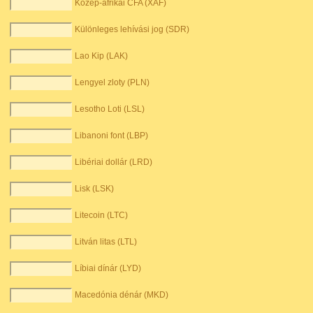
Közép-afrikai CFA (XAF)
Különleges lehívási jog (SDR)
Lao Kip (LAK)
Lengyel zloty (PLN)
Lesotho Loti (LSL)
Libanoni font (LBP)
Libériai dollár (LRD)
Lisk (LSK)
Litecoin (LTC)
Litván litas (LTL)
Líbiai dínár (LYD)
Macedónia dénár (MKD)