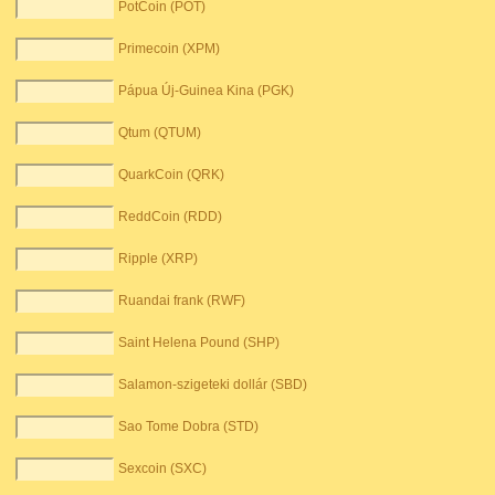
PotCoin (POT)
Primecoin (XPM)
Pápua Új-Guinea Kina (PGK)
Qtum (QTUM)
QuarkCoin (QRK)
ReddCoin (RDD)
Ripple (XRP)
Ruandai frank (RWF)
Saint Helena Pound (SHP)
Salamon-szigeteki dollár (SBD)
Sao Tome Dobra (STD)
Sexcoin (SXC)