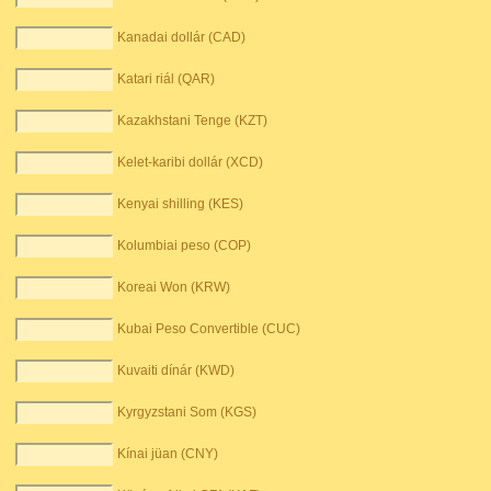
Kanadai dollár (CAD)
Katari riál (QAR)
Kazakhstani Tenge (KZT)
Kelet-karibi dollár (XCD)
Kenyai shilling (KES)
Kolumbiai peso (COP)
Koreai Won (KRW)
Kubai Peso Convertible (CUC)
Kuvaiti dínár (KWD)
Kyrgyzstani Som (KGS)
Kínai jüan (CNY)