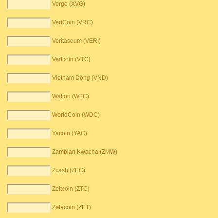
Verge (XVG)
VeriCoin (VRC)
Veritaseum (VERI)
Vertcoin (VTC)
Vietnam Dong (VND)
Walton (WTC)
WorldCoin (WDC)
Yacoin (YAC)
Zambian Kwacha (ZMW)
Zcash (ZEC)
Zeitcoin (ZTC)
Zetacoin (ZET)