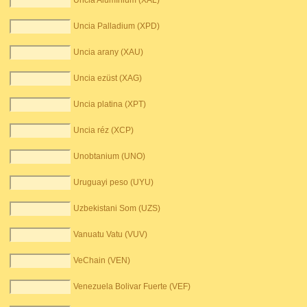
Uncia Alumínium (XAL)
Uncia Palladium (XPD)
Uncia arany (XAU)
Uncia ezüst (XAG)
Uncia platina (XPT)
Uncia réz (XCP)
Unobtanium (UNO)
Uruguayi peso (UYU)
Uzbekistani Som (UZS)
Vanuatu Vatu (VUV)
VeChain (VEN)
Venezuela Bolivar Fuerte (VEF)