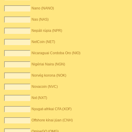
Nano (NANO)
Nas (NAS)
Nepáli rúpia (NPR)
NetCoin (NET)
Nicaraguai Cordoba Oro (NIO)
Nigériai Naira (NGN)
Norvég korona (NOK)
Novacoin (NVC)
Nxt (NXT)
Nyugat-afrikai CFA (XOF)
Offshore kínai jüan (CNH)
OmiseGO (OMG)