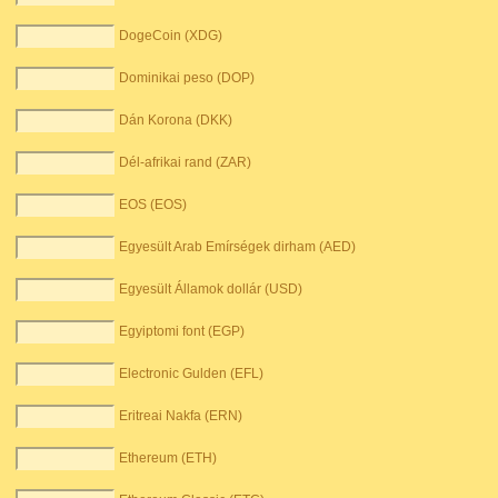
DogeCoin (XDG)
Dominikai peso (DOP)
Dán Korona (DKK)
Dél-afrikai rand (ZAR)
EOS (EOS)
Egyesült Arab Emírségek dirham (AED)
Egyesült Államok dollár (USD)
Egyiptomi font (EGP)
Electronic Gulden (EFL)
Eritreai Nakfa (ERN)
Ethereum (ETH)