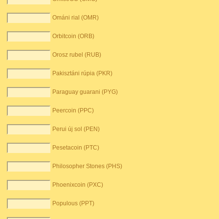
Ománi rial (OMR)
Orbitcoin (ORB)
Orosz rubel (RUB)
Pakisztáni rúpia (PKR)
Paraguay guarani (PYG)
Peercoin (PPC)
Perui új sol (PEN)
Pesetacoin (PTC)
Philosopher Stones (PHS)
Phoenixcoin (PXC)
Populous (PPT)