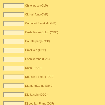
Chilei peso (CLP)
Ciprusi font (CYP)
Comore-i frankkal (KMF)
Costa Rica-i Colon (CRC)
Counterparty (ZCP)
CraftCoin (XCC)
Cseh korona (CZK)
Dash (DASH)
Deutsche eMark (DEE)
DiamondCoins (DMD)
Digitalcoin (DGC)
Djiboutian Franc (DJF)