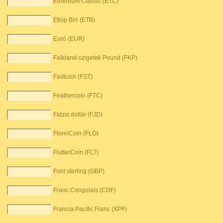
Ethereum Classic (ETC)
Etióp Birr (ETB)
Euró (EUR)
Falkland-szigetek Pound (FKP)
Fastcoin (FST)
Feathercoin (FTC)
Fidzsi dollár (FJD)
FlorinCoin (FLO)
FlutterCoin (FLT)
Font sterling (GBP)
Franc Congolais (CDF)
Francia Pacific Franc (XPF)