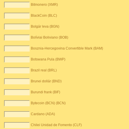
Bitmonero (XMR)
BlackCoin (BLC)
Bolgár leva (BGN)
Bolíviai Boliviano (BOB)
Bosznia-Hercegovina Convertible Mark (BAM)
Botswana Pula (BWP)
Brazil real (BRL)
Brunei dollár (BND)
Burundi frank (BIF)
Bytecoin (BCN) (BCN)
Cardano (ADA)
Chilei Unidad de Fomento (CLF)