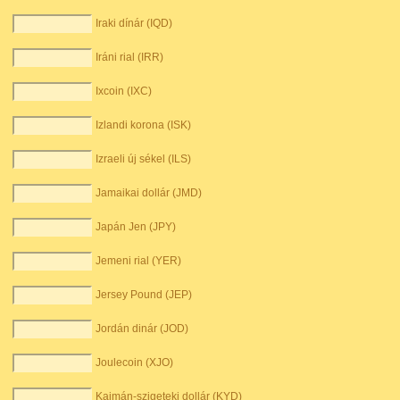
Iraki dínár (IQD)
Iráni rial (IRR)
Ixcoin (IXC)
Izlandi korona (ISK)
Izraeli új sékel (ILS)
Jamaikai dollár (JMD)
Japán Jen (JPY)
Jemeni rial (YER)
Jersey Pound (JEP)
Jordán dinár (JOD)
Joulecoin (XJO)
Kajmán-szigeteki dollár (KYD)