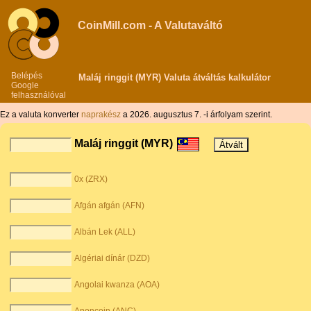
CoinMill.com - A Valutaváltó
Belépés
Maláj ringgit (MYR) Valuta átváltás kalkulátor
Google
felhasználóval
Ez a valuta konverter
naprakész
a 2026. augusztus 7. -i árfolyam szerint.
Maláj ringgit (MYR)
0x (ZRX)
Afgán afgán (AFN)
Albán Lek (ALL)
Algériai dínár (DZD)
Angolai kwanza (AOA)