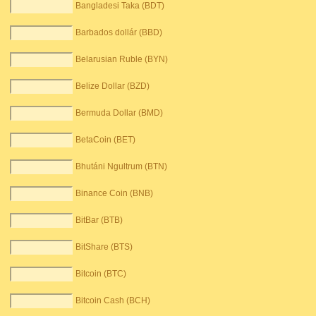
Bangladesi Taka (BDT)
Barbados dollár (BBD)
Belarusian Ruble (BYN)
Belize Dollar (BZD)
Bermuda Dollar (BMD)
BetaCoin (BET)
Bhutáni Ngultrum (BTN)
Binance Coin (BNB)
BitBar (BTB)
BitShare (BTS)
Bitcoin (BTC)
Bitcoin Cash (BCH)