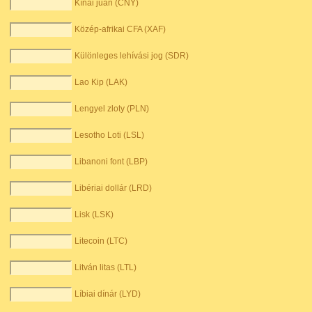
Kínai jüan (CNY)
Közép-afrikai CFA (XAF)
Különleges lehívási jog (SDR)
Lao Kip (LAK)
Lengyel zloty (PLN)
Lesotho Loti (LSL)
Libanoni font (LBP)
Libériai dollár (LRD)
Lisk (LSK)
Litecoin (LTC)
Litván litas (LTL)
Líbiai dínár (LYD)