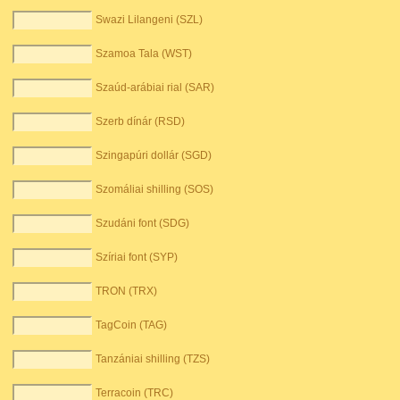
Swazi Lilangeni (SZL)
Szamoa Tala (WST)
Szaúd-arábiai rial (SAR)
Szerb dínár (RSD)
Szingapúri dollár (SGD)
Szomáliai shilling (SOS)
Szudáni font (SDG)
Szíriai font (SYP)
TRON (TRX)
TagCoin (TAG)
Tanzániai shilling (TZS)
Terracoin (TRC)