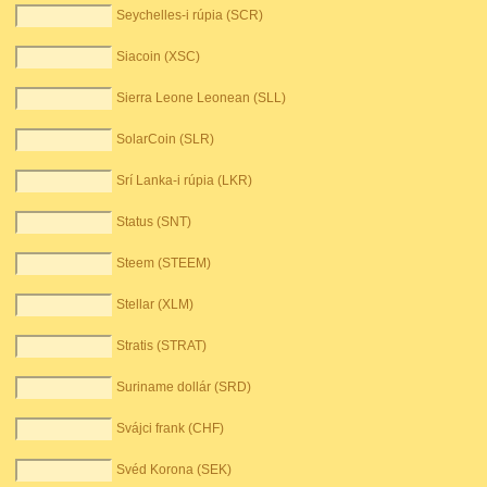
Seychelles-i rúpia (SCR)
Siacoin (XSC)
Sierra Leone Leonean (SLL)
SolarCoin (SLR)
Srí Lanka-i rúpia (LKR)
Status (SNT)
Steem (STEEM)
Stellar (XLM)
Stratis (STRAT)
Suriname dollár (SRD)
Svájci frank (CHF)
Svéd Korona (SEK)