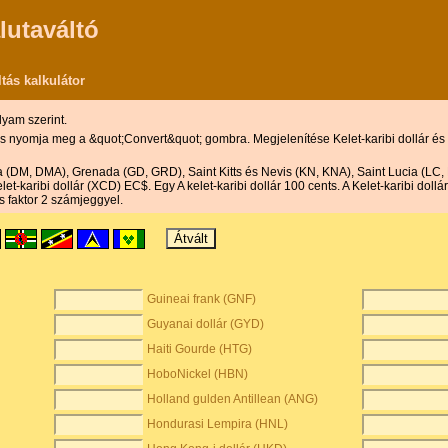
lutaváltó
ltás kalkulátor
lyam szerint.
 és nyomja meg a &quot;Convert&quot; gombra. Megjelenítése Kelet-karibi dollár és
ka (DM, DMA), Grenada (GD, GRD), Saint Kitts és Nevis (KN, KNA), Saint Lucia (LC, 
karibi dollár (XCD) EC$. Egy A kelet-karibi dollár 100 cents. A Kelet-karibi doll
ós faktor 2 számjeggyel.
Guineai frank (GNF)
Guyanai dollár (GYD)
Haiti Gourde (HTG)
HoboNickel (HBN)
Holland gulden Antillean (ANG)
Hondurasi Lempira (HNL)