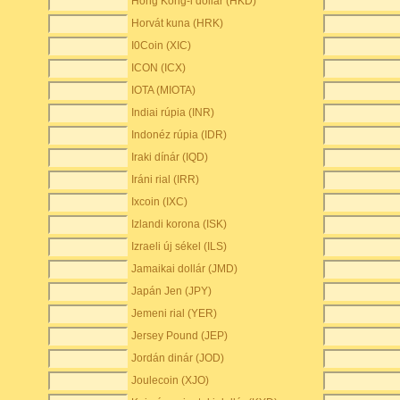
Hong Kong-i dollár (HKD)
Horvát kuna (HRK)
I0Coin (XIC)
ICON (ICX)
IOTA (MIOTA)
Indiai rúpia (INR)
Indonéz rúpia (IDR)
Iraki dínár (IQD)
Iráni rial (IRR)
Ixcoin (IXC)
Izlandi korona (ISK)
Izraeli új sékel (ILS)
Jamaikai dollár (JMD)
Japán Jen (JPY)
Jemeni rial (YER)
Jersey Pound (JEP)
Jordán dinár (JOD)
Joulecoin (XJO)