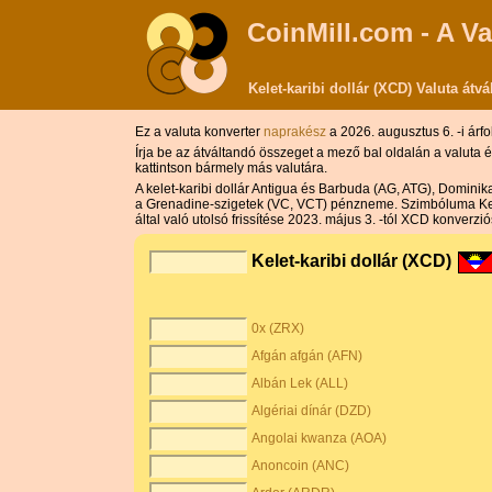
CoinMill.com - A Va
Kelet-karibi dollár (XCD) Valuta átvá
Ez a valuta konverter
naprakész
a 2026. augusztus 6. -i árfo
Írja be az átváltandó összeget a mező bal oldalán a valuta
kattintson bármely más valutára.
A kelet-karibi dollár Antigua és Barbuda (AG, ATG), Domini
a Grenadine-szigetek (VC, VCT) pénzneme. Szimbóluma Kelet-
által való utolsó frissítése 2023. május 3. -tól XCD konverzi
Kelet-karibi dollár (XCD)
0x (ZRX)
Afgán afgán (AFN)
Albán Lek (ALL)
Algériai dínár (DZD)
Angolai kwanza (AOA)
Anoncoin (ANC)