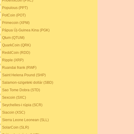
Phoenixcoin (PXC)
Populous (PPT)
PotCoin (POT)
Primecoin (XPM)
Pápua Új-Guinea Kina (PGK)
Qtum (QTUM)
QuarkCoin (QRK)
ReddCoin (RDD)
Ripple (XRP)
Ruandai frank (RWF)
Saint Helena Pound (SHP)
Salamon-szigeteki dollár (SBD)
Sao Tome Dobra (STD)
Sexcoin (SXC)
Seychelles-i rúpia (SCR)
Siacoin (XSC)
Sierra Leone Leonean (SLL)
SolarCoin (SLR)