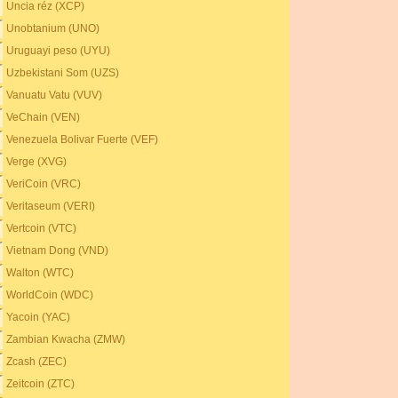
Uncia réz (XCP)
Unobtanium (UNO)
Uruguayi peso (UYU)
Uzbekistani Som (UZS)
Vanuatu Vatu (VUV)
VeChain (VEN)
Venezuela Bolivar Fuerte (VEF)
Verge (XVG)
VeriCoin (VRC)
Veritaseum (VERI)
Vertcoin (VTC)
Vietnam Dong (VND)
Walton (WTC)
WorldCoin (WDC)
Yacoin (YAC)
Zambian Kwacha (ZMW)
Zcash (ZEC)
Zeitcoin (ZTC)