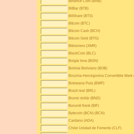
Binance Coin (BNB)
BitBar (BTB)
BitShare (BTS)
Bitcoin (BTC)
Bitcoin Cash (BCH)
Bitcoin Gold (BTG)
Bitmonero (XMR)
BlackCoin (BLC)
Bolgár leva (BGN)
Bolíviai Boliviano (BOB)
Bosznia-Hercegovina Convertible Mark
Botswana Pula (BWP)
Brazil real (BRL)
Brunei dollár (BND)
Burundi frank (BIF)
Bytecoin (BCN) (BCN)
Cardano (ADA)
Chilei Unidad de Fomento (CLF)