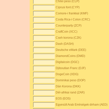
Chilei peso (CLP)
Ciprusi font (CYP)
Comore-i frankkal (KMF)
Costa Rica-i Colon (CRC)
Counterparty (ZCP)
CraftCoin (XCC)
Cseh korona (CZK)
Dash (DASH)
Deutsche eMark (DEE)
DiamondCoins (DMD)
Digitalcoin (DGC)
Djiboutian Franc (DJF)
DogeCoin (XDG)
Dominikai peso (DOP)
Dán Korona (DKK)
Dél-afrikai rand (ZAR)
EOS (EOS)
Egyesült Arab Emírségek dirham (AED)