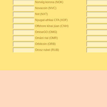
Norvég korona (NOK)
Novacoin (NVC)
Nxt (NXT)
Nyugat-afrikai CFA (XOF)
Offshore kínai jüan (CNH)
OmiseGO (OMG)
Ománi rial (OMR)
Orbitcoin (ORB)
Orosz rubel (RUB)