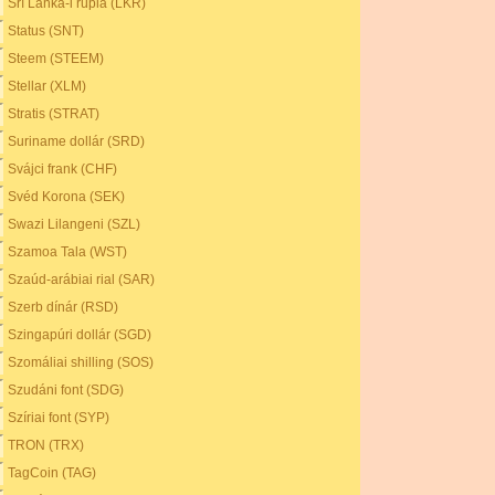
Srí Lanka-i rúpia (LKR)
Status (SNT)
Steem (STEEM)
Stellar (XLM)
Stratis (STRAT)
Suriname dollár (SRD)
Svájci frank (CHF)
Svéd Korona (SEK)
Swazi Lilangeni (SZL)
Szamoa Tala (WST)
Szaúd-arábiai rial (SAR)
Szerb dínár (RSD)
Szingapúri dollár (SGD)
Szomáliai shilling (SOS)
Szudáni font (SDG)
Szíriai font (SYP)
TRON (TRX)
TagCoin (TAG)