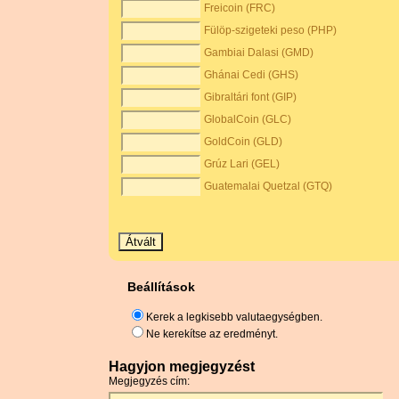
Freicoin (FRC)
Fülöp-szigeteki peso (PHP)
Gambiai Dalasi (GMD)
Ghánai Cedi (GHS)
Gibraltári font (GIP)
GlobalCoin (GLC)
GoldCoin (GLD)
Grúz Lari (GEL)
Guatemalai Quetzal (GTQ)
Beállítások
Kerek a legkisebb valutaegységben.
Ne kerekítse az eredményt.
Hagyjon megjegyzést
Megjegyzés cím: