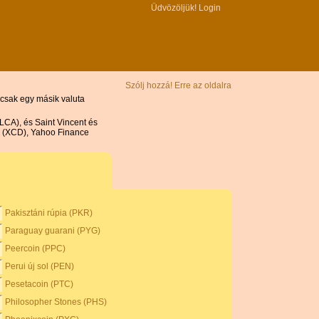
Üdvözöljük!
Login
Szólj hozzá! Erre az oldalra
 csak egy másik valuta
LCA), és Saint Vincent és
ár (XCD), Yahoo Finance
Pakisztáni rúpia (PKR)
Paraguay guarani (PYG)
Peercoin (PPC)
Perui új sol (PEN)
Pesetacoin (PTC)
Philosopher Stones (PHS)