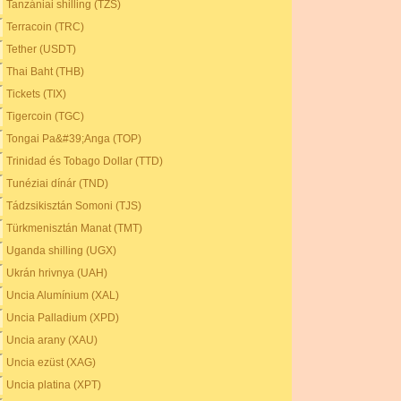
Tanzániai shilling (TZS)
Terracoin (TRC)
Tether (USDT)
Thai Baht (THB)
Tickets (TIX)
Tigercoin (TGC)
Tongai Pa&#39;Anga (TOP)
Trinidad és Tobago Dollar (TTD)
Tunéziai dínár (TND)
Tádzsikisztán Somoni (TJS)
Türkmenisztán Manat (TMT)
Uganda shilling (UGX)
Ukrán hrivnya (UAH)
Uncia Alumínium (XAL)
Uncia Palladium (XPD)
Uncia arany (XAU)
Uncia ezüst (XAG)
Uncia platina (XPT)