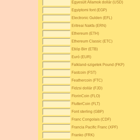
Egyesült Államok dollár (USD)
Egyiptomi font (EGP)
Electronic Gulden (EFL)
Eritreai Nakfa (ERN)
Ethereum (ETH)
Ethereum Classic (ETC)
Etióp Birr (ETB)
Euró (EUR)
Falkland-szigetek Pound (FKP)
Fastcoin (FST)
Feathercoin (FTC)
Fidzsi dollár (FJD)
FlorinCoin (FLO)
FlutterCoin (FLT)
Font sterling (GBP)
Franc Congolais (CDF)
Francia Pacific Franc (XPF)
Franko (FRK)