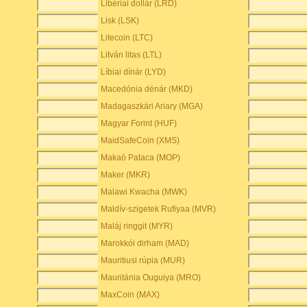
Libériai dollár (LRD)
Lisk (LSK)
Litecoin (LTC)
Litván litas (LTL)
Líbiai dínár (LYD)
Macedónia dénár (MKD)
Madagaszkári Ariary (MGA)
Magyar Forint (HUF)
MaidSafeCoin (XMS)
Makaó Pataca (MOP)
Maker (MKR)
Malawi Kwacha (MWK)
Maldív-szigetek Rufiyaa (MVR)
Maláj ringgit (MYR)
Marokkói dirham (MAD)
Mauritiusi rúpia (MUR)
Mauritánia Ouguiya (MRO)
MaxCoin (MAX)