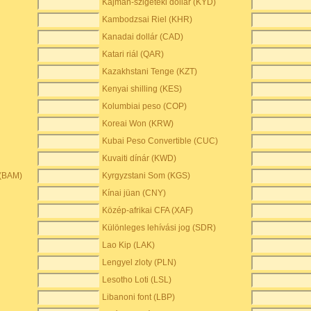
Kajmán-szigeteki dollár (KYD)
Kambodzsai Riel (KHR)
Kanadai dollár (CAD)
Katari riál (QAR)
Kazakhstani Tenge (KZT)
Kenyai shilling (KES)
Kolumbiai peso (COP)
Koreai Won (KRW)
Kubai Peso Convertible (CUC)
Kuvaiti dínár (KWD)
 (BAM)
Kyrgyzstani Som (KGS)
Kínai jüan (CNY)
Közép-afrikai CFA (XAF)
Különleges lehívási jog (SDR)
Lao Kip (LAK)
Lengyel zloty (PLN)
Lesotho Loti (LSL)
Libanoni font (LBP)