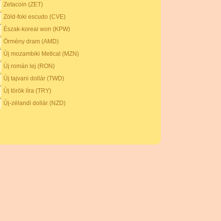
Zetacoin (ZET)
Zöld-foki escudo (CVE)
Észak-koreai won (KPW)
Örmény dram (AMD)
Új mozambiki Metical (MZN)
Új román lej (RON)
Új tajvani dollár (TWD)
Új török ​​líra (TRY)
Új-zélandi dollár (NZD)