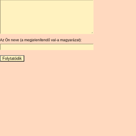
ARDR
ARG
ARS
AUD
AUR
Az Ön neve (a megjelenítendő val-a magyarázat):
AWG
AZN
BAM
BBD
BCH
BCN
BDT
BET
BGN
BHD
BIF
BLC
BMD
BNB