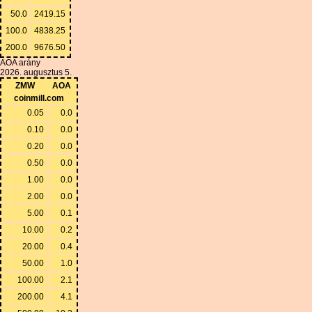
50.0
2419.15
100.0
4838.25
200.0
9676.50
AOA arány
2026. augusztus 5.
ZMW
AOA
coinmill.com
0.05
0.0
0.10
0.0
0.20
0.0
0.50
0.0
1.00
0.0
2.00
0.0
5.00
0.1
10.00
0.2
20.00
0.4
50.00
1.0
100.00
2.1
200.00
4.1