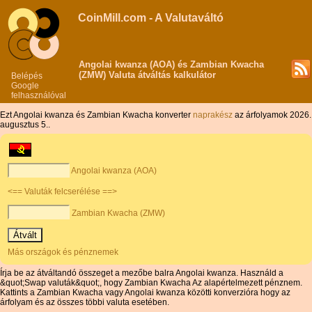
CoinMill.com - A Valutaváltó
Angolai kwanza (AOA) és Zambian Kwacha
(ZMW) Valuta átváltás kalkulátor
Belépés
Google
felhasználóval
Ezt Angolai kwanza és Zambian Kwacha konverter
naprakész
az árfolyamok 2026.
augusztus 5..
Angolai kwanza (AOA)
<== Valuták felcserélése ==>
Zambian Kwacha (ZMW)
Más országok és pénznemek
Írja be az átváltandó összeget a mezőbe balra Angolai kwanza. Használd a
&quot;Swap valuták&quot;, hogy Zambian Kwacha Az alapértelmezett pénznem.
Kattints a Zambian Kwacha vagy Angolai kwanza közötti konverzióra hogy az
árfolyam és az összes többi valuta esetében.