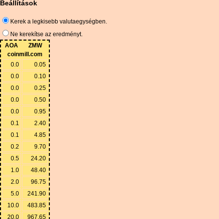
Beállítások
Kerek a legkisebb valutaegységben.
Ne kerekítse az eredményt.
AOA
ZMW
coinmill.com
0.0
0.05
0.0
0.10
0.0
0.25
0.0
0.50
0.0
0.95
0.1
2.40
0.1
4.85
0.2
9.70
0.5
24.20
1.0
48.40
2.0
96.75
5.0
241.90
10.0
483.85
20.0
967.65