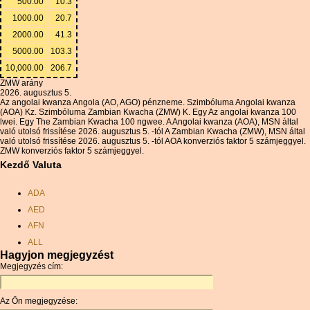
500.00
10.3
1000.00
20.7
2000.00
41.3
5000.00
103.3
10,000.00
206.7
ZMW arány
2026. augusztus 5.
Az angolai kwanza Angola (AO, AGO) pénzneme. Szimbóluma Angolai kwanza
(AOA) Kz. Szimbóluma Zambian Kwacha (ZMW) K. Egy Az angolai kwanza 100
lwei. Egy The Zambian Kwacha 100 ngwee. A Angolai kwanza (AOA), MSN által
való utolsó frissítése 2026. augusztus 5. -tól A Zambian Kwacha (ZMW), MSN által
való utolsó frissítése 2026. augusztus 5. -tól AOA konverziós faktor 5 számjeggyel.
ZMW konverziós faktor 5 számjeggyel.
Kezdő Valuta
ADA
AED
AFN
ALL
Hagyjon megjegyzést
AMD
Megjegyzés cím:
ANC
ANG
Az Ön megjegyzése:
AOA